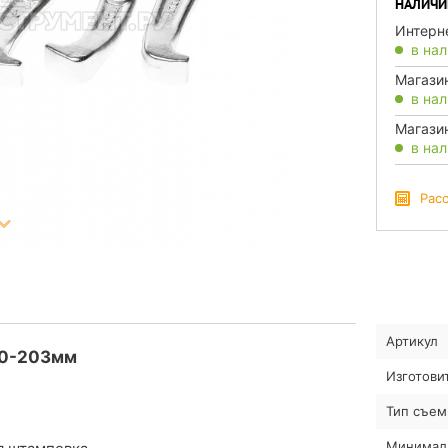
НАЛИЧИ
Интерн
в на
Магази
в на
Магази
в на
Рас
Артикул
80-203мм
Изготови
Тип съем
Минималь