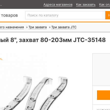
Адреса магазинов
Как заказать
Как оп
..
 товаров
го назначения
Три захвата
Три захвата JTC
ый 8", захват 80-203мм JTC-35148