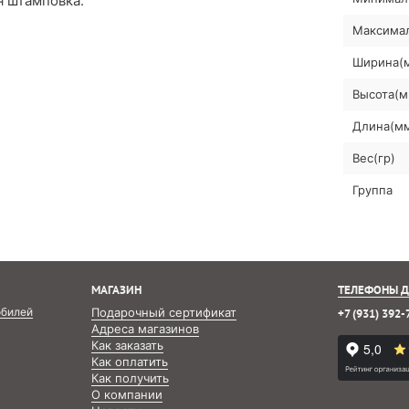
я штамповка.
Максимал
Ширина(
Высота(м
Длина(м
Вес(гр)
Группа
МАГАЗИН
ТЕЛЕФОНЫ Д
обилей
Подарочный сертификат
+7 (931) 392-
Адреса магазинов
Как заказать
Как оплатить
Как получить
О компании