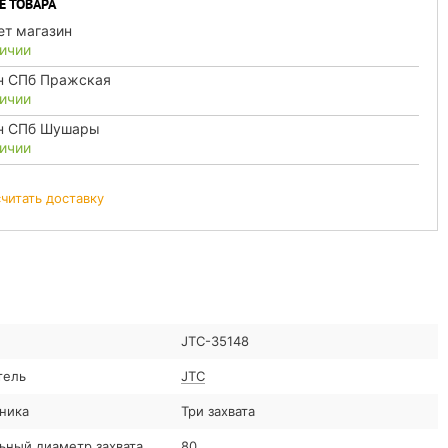
Е ТОВАРА
ет магазин
личии
н СПб Пражская
личии
н СПб Шушары
личии
считать доставку
JTC-35148
тель
JTC
ника
Три захвата
ный диаметр захвата
80