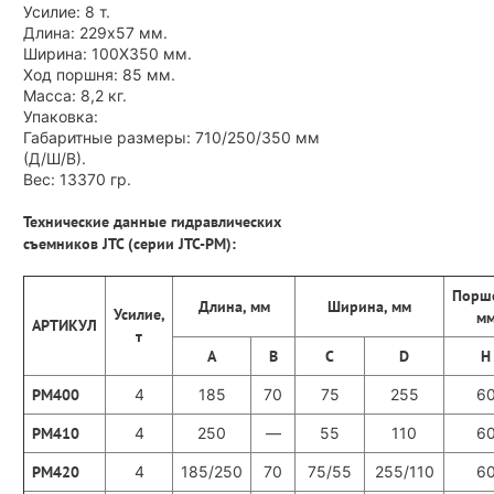
Усилие: 8 т.
Длина: 229x57 мм.
Ширина: 100X350 мм.
Ход поршня: 85 мм.
Масса: 8,2 кг.
Упаковка:
Габаритные размеры: 710/250/350 мм
(Д/Ш/В).
Вес: 13370 гр.
Технические данные гидравлических
съемников JTC (серии JTC-PM):
Порш
Длина, мм
Ширина, мм
Усилие,
м
АРТИКУЛ
т
А
В
С
D
Н
PM400
4
185
70
75
255
6
PM410
4
250
—
55
110
6
PM420
4
185/250
70
75/55
255/110
6