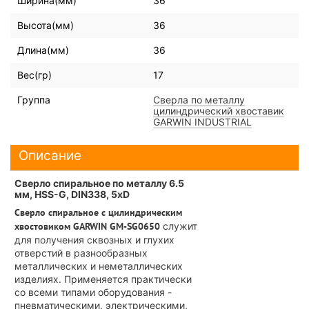
Ширина(мм)
36
Высота(мм)
36
Длина(мм)
36
Вес(гр)
17
Группа
Сверла по металлу
цилиндрический хвоставик
GARWIN INDUSTRIAL
Описание
Сверло спиральное по металлу 6.5
мм, HSS-G, DIN338, 5xD
Сверло спиральное с цилиндрическим
хвостовиком GARWIN GM-SG0650
служит
для получения сквозных и глухих
отверстий в разнообразных
металлических и неметаллических
изделиях. Применяется практически
со всеми типами оборудования -
пневматическими, электрическими,